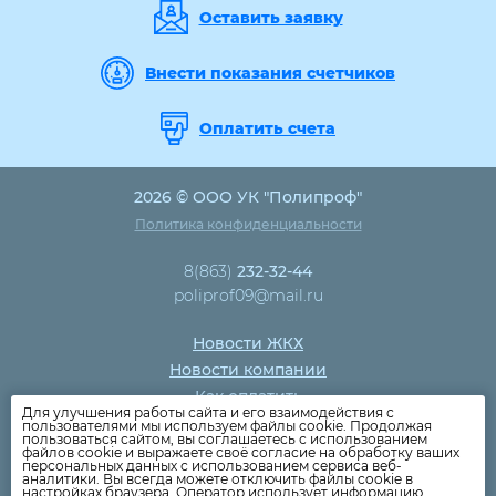
Оставить заявку
Внести показания счетчиков
Оплатить счета
2026 © ООО УК "Полипроф"
Политика конфиденциальности
8(863)
232-32-44
poliprof09@mail.ru
Новости ЖКХ
Новости компании
Как оплатить
Для улучшения работы сайта и его взаимодействия с
Дома
пользователями мы используем файлы cookie. Продолжая
пользоваться сайтом, вы соглашаетесь с использованием
Раскрытие информации
файлов cookie и выражаете своё согласие на обработку ваших
персональных данных с использованием сервиса веб-
Вопросы
аналитики. Вы всегда можете отключить файлы cookie в
настройках браузера. Оператор использует информацию,