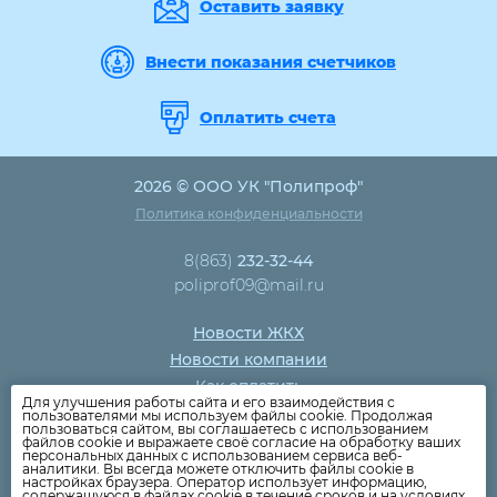
Оставить заявку
Внести показания счетчиков
Оплатить счета
2026 © ООО УК "Полипроф"
Политика конфиденциальности
8(863)
232-32-44
poliprof09@mail.ru
Новости ЖКХ
Новости компании
Как оплатить
Для улучшения работы сайта и его взаимодействия с
Дома
пользователями мы используем файлы cookie. Продолжая
пользоваться сайтом, вы соглашаетесь с использованием
Раскрытие информации
файлов cookie и выражаете своё согласие на обработку ваших
персональных данных с использованием сервиса веб-
Вопросы
аналитики. Вы всегда можете отключить файлы cookie в
настройках браузера. Оператор использует информацию,
содержащуюся в файлах cookie в течение сроков и на условиях,