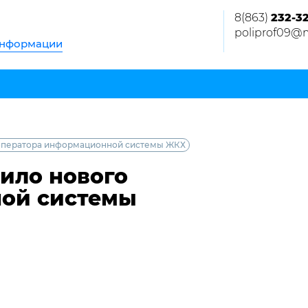
8(863)
232-3
poliprof09@m
информации
 оператора информационной системы ЖКХ
ило нового
ой системы