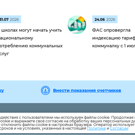
31.07
2026
24.06
2026
 школах могут начать учить
ФАС опровергла
ациональному
индексацию тариф
отреблению коммунальных
коммуналку с 1 ию
слуг
ку
Внести показания счетчиков
Но
-44
Центральный офис
одействия с пользователями мы используем файлы cookie. Продолжая 
Но
ookie и выражаете своё согласие на обработку ваших персональных 
ail.ru
Дополнительный офис "Стройгородок"
е отключить файлы cookie в настройках браузера. Оператор используе
Ка
сроков и на условиях, указанных в настоящей
Политике
и
Согласии