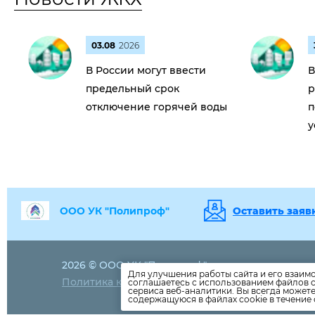
03.08
2026
В России могут ввести
В
предельный срок
р
отключение горячей воды
п
у
ООО УК "Полипроф"
Оставить заяв
2026 © ООО УК "Полипроф"
8(863)
232-32
Для улучшения работы сайта и его взаим
Политика конфиденциальности
соглашаетесь с использованием файлов c
poliprof09@m
сервиса веб-аналитики. Вы всегда может
содержащуюся в файлах cookie в течение 