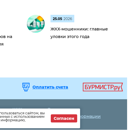
25.05
2026
ЖКХ-мошенники: главные
ов на
уловки этого года
ля
Оплатить счета
вости ЖКХ
Дома
пользоваться сайтом, вы
вости компании
Раскрытие информации
данных с использованием
Согласен
т информацию,
к оплатить
Вопросы