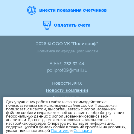
Внести показания счетчиков
Оплатить счета
2026 © ООО УК "Полипроф"
Политика конфиденциальности
8(863)
232-32-44
poliprof09@mail.ru
Новости ЖКХ
Новости компании
Как оплатить
Для улучшения работы сайта и его взаимодействия с
Дома
пользователями мы используем файлы cookie. Продолжая
пользоваться сайтом, вы соглашаетесь с использованием
Раскрытие информации
файлов cookie и выражаете своё согласие на обработку ваших
персональных данных с использованием сервиса веб-
Вопросы
аналитики. Вы всегда можете отключить файлы cookie в
настройках браузера. Оператор использует информацию,
содержащуюся в файлах cookie в течение сроков и на условиях,
указанных в настоящей
Политике
и
Согласии